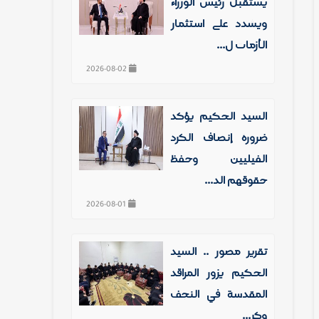
يستقبل رئيس الوزراء
ويشدد على استثمار
الأزمات ل...
2026-08-02
السيد الحكيم يؤكد
ضرورة إنصاف الكرد
الفيليين وحفظ
حقوقهم الد...
2026-08-01
تقرير مصور .. السيد
الحكيم يزور المراقد
المقدسة في النجف
وكر...