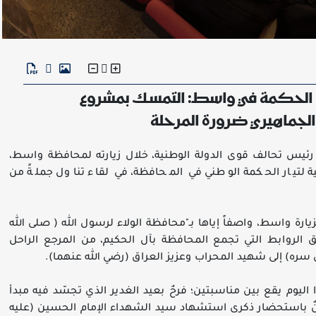
ت الحكمة في واسط: التمسك بمشروع
 الجماهيري ضرورة المرحلة
 رئيس تحالف قوى الدولة الوطنية، خلال زيارته لمحافظة واسط،
ة لتيار الحكمة الوطني في المحافظة، في لقاء تناول جملةً من
رة واسط، واصفاً إياها بـ"محافظة الولاء لرسول الله ( صلى الله
 الروابط التي تجمع المحافظة بآل الحكيم، من المرجع الراحل
ره) إلى شهيد المحراب وعزيز العراق (رضي الله عنهما).
اليوم يقع بين مناسبتين؛ فرحٌ بعيد الغدير الذي تجسّد فيه مبدأ
نٌ باستحضار ذكرى استشهاد سيد الشهداء الإمام الحسين (عليه