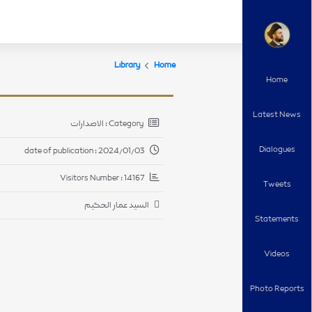
Library
Home
Home
Latest News
Category : الاصدارات
Dialogues
date of publication : 2024/01/03
Visitors Number : 14167
Tweets
السيد عمار الحكيم
Statements
Videos
Photo Reports